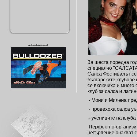
advertisement
За шеста поредна год
специално "САЛСАТА"
Салса Фестивалът се
българските клубове 
се включиха и много 
клуб за салса и лати
- Мони и Милена пре
- провехоха салса у
- учениците на клуба
Перфектно-организира
нетърпение очакват 