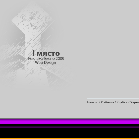
Начало
/
Събития
/
Клубни
/ Уърк