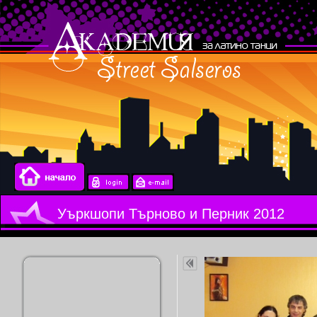
Уъркшопи Търново и Перник 2012