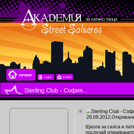
Sterling Club - София...
Щкола за салса и ла
послучай откриването 