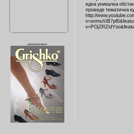
една уникална обстан
проведе тематична куб
http://www.youtube.co
v=onmuViB7pf0&featur
v=POjZRZidYso&featu
advertisement