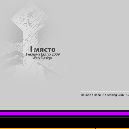
Начало
/
Новини
/ Sterling Club -