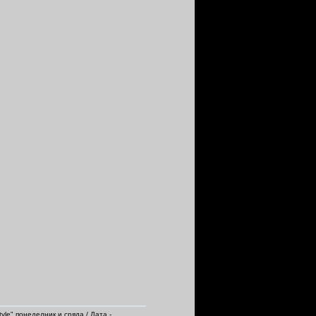
yle" понеделник и сряда
/ Дата -