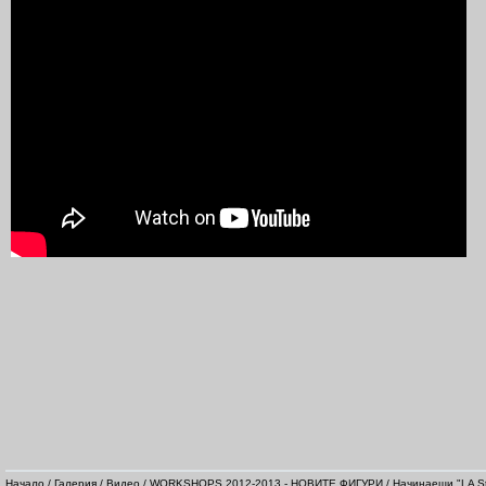
Начало
/
Галерия
/
Видео
/
WORKSHOPS 2012-2013 - НОВИТЕ ФИГУРИ
/
Начинаещи "LA St