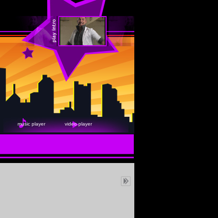
music player
video player