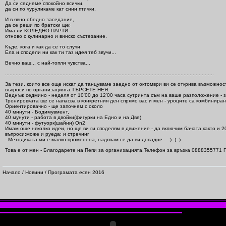
Да си седнеме спокойно всички,
да си по чуруликаме кат сини птички.
И в явно обедно заседание,
да се реши по братски ще:
Има ли КОЛЕДНО ПАРТИ -
отново с кулинарно и винско състезание.
Къде, кога и как да се то случи
Ела и сподели ни как ти таз идея теб звучи...
Вечно ваш... с най-топли чувства...
..........................................................................................................................................
За тези, които все още искат да танцуваме заедно от октомври ви се открива възможнос
въпроси по организацията.ТЪРСЕТЕ НЕЯ.
Веднъж седмино - неделя от 10'00 до 12'00 часа сутринта съм на ваше разположение - з
Тренировката ще се напасва в конкретния ден спрямо вас и мен - уроците са комбиниран
Ориентировачно - ще започнем с около
40 минути - Бодимувмент,
40 мунути - работа в двойки(фигурки на Едно и на Две)
40 минути - футуорк(шайни) On2
Имам още няколко идеи, но ще ви ги споделям в движение - да включим бачата;както и 
въпроси;може и руеда; и стречинг
- Методиката ми е малко променена, надявам се да ви допадне... :) :) :)
Това е от мен - Благодарете на Пепи за организацията.Телефон за връзка 0888355771 
Начало
/
Новини
/ Програмата есен 2016