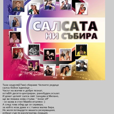
Тази неделя(27ми) сбираме Челните редици
салса бойни единици ...
Часът на всички е добре познат,
остаВА десето-центриран, ранобуден,осъзат.
И докат целият салса свят танцува в Милано,
ще ви покажа нова стъпка: " loose off"
- се казва в стил Мамбо-италяно
:)
А след това обяд ще се сервира,
за който иска даже и с тъмна малка бира.
Но моля потвърдете вашата резервациия,
избрал съм по-различничка локация.