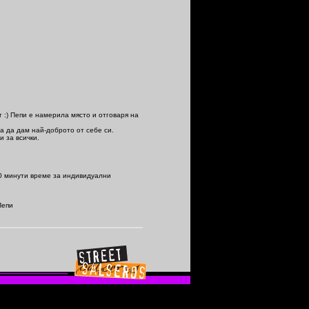
т :) Пепи е намерила място и отговаря на
а да дам най-доброто от себе си.
и за всички.
20 минути време за индивидуални
Пепи