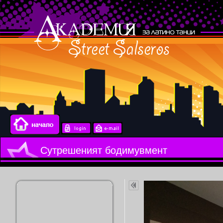
Сутрешеният бодимувмент