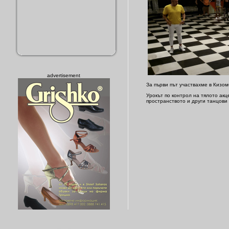
advertisement
За първи път участвахме в Кизом
Урокът по контрол на тялото акц
пространството и други танцови