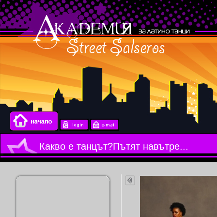
Какво е танцът?Пътят навътре...