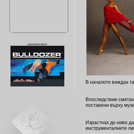
advertisement
В началото виждах та
Впоследствие смятах,
поставени върху музи
Израстнах до ниво д
инструменталните ли