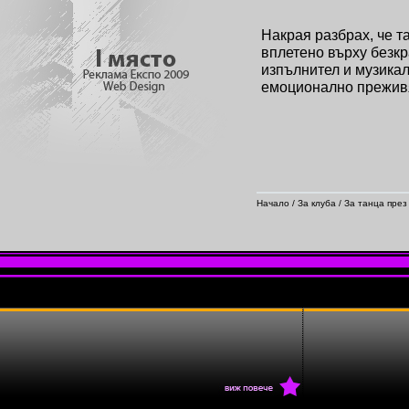
Накрая разбрах, че т
вплетено върху безк
изпълнител и музика
емоционално прежив
Начало
/
За клуба
/
За танца през