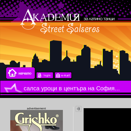
салса уроци в центъра на София...
advertisement