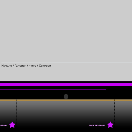
Начало
/
Галерия
/
Фото
/ Семково