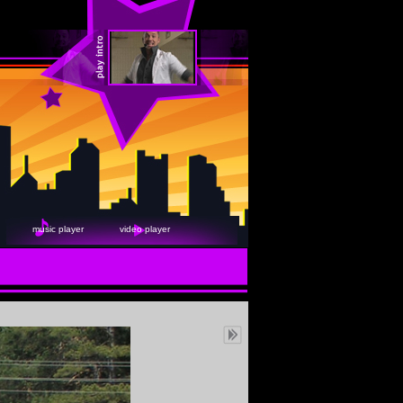
music player
video player