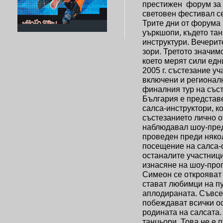
престижен форум за с
световен фестивал се
Трите дни от форума 
уъркшопи, където тан
инструктури. Вечерит
зори. Третото значим
което мерят сили едн
2005 г. състезание у
включени и регионалн
финалния тур на съст
България е представе
салса-инструктори, к
състезанието лично о
наблюдавал шоу-пре
проведен преди няко
посещение на салса-ф
останалите участници
изнасяне на шоу-прог
Симеон се открояват 
стават любимци на пу
аплодираната. Съвсем
побеждават всички ос
родината на салсата.
танцьори. Това не е п