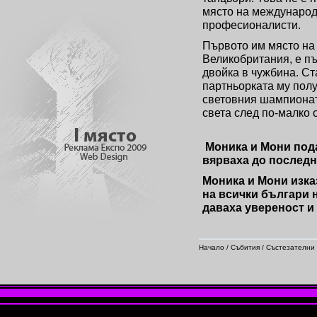
място на международ
професионалисти.
Първото им място на 
Великобритания, е пъ
двойка в чужбина. Ст
партньорката му пол
световния шампионат 
света след по-малко 
Моника и Мони пода
вярваха до последн
Моника и Мони изка
на всички българи н
даваха увереност и
Начало
/
Събития
/
Състезателни