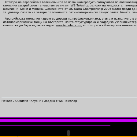
Отскоро на европейския телешопингов се появи нов продукт- самоучител по латинотан
кампания австрийският телешопингов гигант WS Teleshop заложи на младостта, темпер
шампиони- Мони и Моника. Шампионите от UK Salsa Championship 2005 малко преди да 
та, даващи базата на четири от основните латиноамерикански танца: салса; бачата; ча-
Австрийската компания изцяло се довери на професионализма, опита и познанието в о
латиноамерикански танци на българите, които структурираха и подрдиха учебния мате
клип може да бъде видян на адрес
www.tanzdvd.com
, a от скоро и в българския телевиз
Начало
/
Събития
/
Клубни
/ Заедно с WS Teleshop