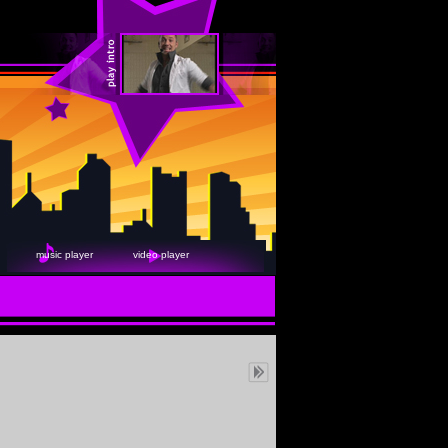
music player
video player