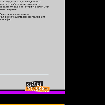
ци. За нуждите на една продажбена
амента и разбира се на доказаните
се разделят заснеха четири уникални DVD-
ча-ча; меренге.
бластта на автентичните
риал в компилацията.Презентационният
ионен ефир.