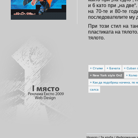
и 6 като при „на две
на 70-те и 80-те го
последователите му 
При този стил на та
пластиката на тялото
тялото.
+ Стъпки
+ Бачата
+ Cuban s
+ New York style On2
+ Колко
+ Как да подобриш начина, по 
салса
Начало
/
За клуба
/
Информация з