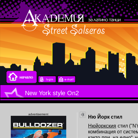
New York style On2
advertisement
Ню Йорк стил
Нюйоркския
стил ("NY
комбинация от системи
както при „на едно“, 